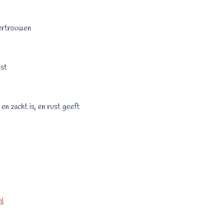
ertrouwen
est
 en zacht is, en rust geeft
nl