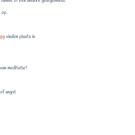
f familie of een andere gelegenheid.
 op.
ing
vinden plaats in
van meditatie?
of angst