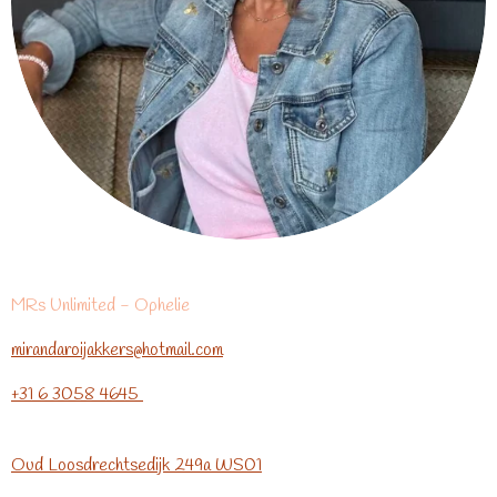
MRs Unlimited - Ophelie
mirandaroijakkers@hotmail.com
+31 6 3058 4645
Oud Loosdrechtsedijk 249a WS01