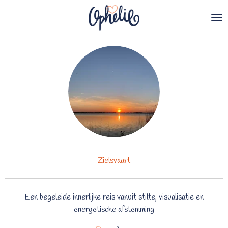
Ga
direct
naar
de
hoofdinhoud
Zielsvaart
Een begeleide innerlijke reis vanuit stilte, visualisatie en
energetische afstemming