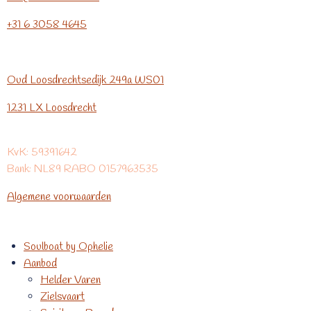
+31 6 3058 4645
Oud Loosdrechtsedijk 249a WS01
1231 LX Loosdrecht
KvK: 59391642
Bank: NL89 RABO 0157963535
Algemene voorwaarden
Soulboat by Ophelie
Aanbod
Helder Varen
Zielsvaart