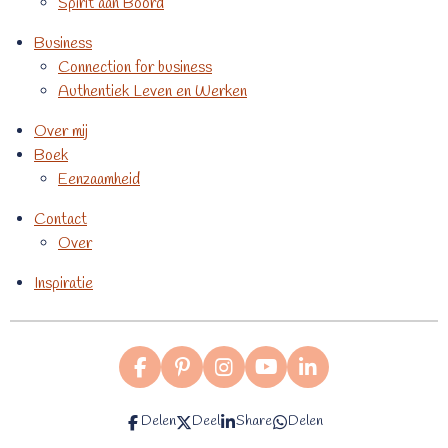
Spirit aan Boord
Business
Connection for business
Authentiek Leven en Werken
Over mij
Boek
Eenzaamheid
Contact
Over
Inspiratie
F
P
I
Y
L
a
i
n
o
i
c
n
s
u
n
Delen
Deel
Share
Delen
e
t
t
T
k