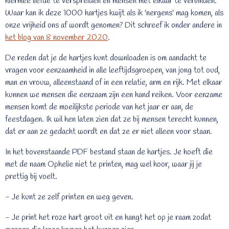
hiermee liefde te verspreiden en mensen met elkaar te verbinden.
Waar kan ik deze 1000 hartjes kwijt als ik 'nergens' mag komen, als
onze vrijheid ons af wordt genomen? Dit schreef ik onder andere in
het blog van 8 november 2020
.
De reden dat je de hartjes kunt downloaden is om aandacht te
vragen voor eenzaamheid in alle leeftijdsgroepen, van jong tot oud,
man en vrouw, alleenstaand of in een relatie, arm en rijk. Met elkaar
kunnen we mensen die eenzaam zijn een hand reiken. Voor eenzame
mensen komt de moeilijkste periode van het jaar er aan, de
feestdagen. Ik wil hen laten zien dat ze bij mensen terecht kunnen,
dat er aan ze gedacht wordt en dat ze er niet alleen voor staan.
In het bovenstaande PDF bestand staan de hartjes. Je hoeft die
met de naam Ophelie niet te printen, mag wel hoor, waar jij je
prettig bij voelt.
- Je kunt ze zelf printen en weg geven.
- Je print het roze hart groot uit en hangt het op je raam zodat