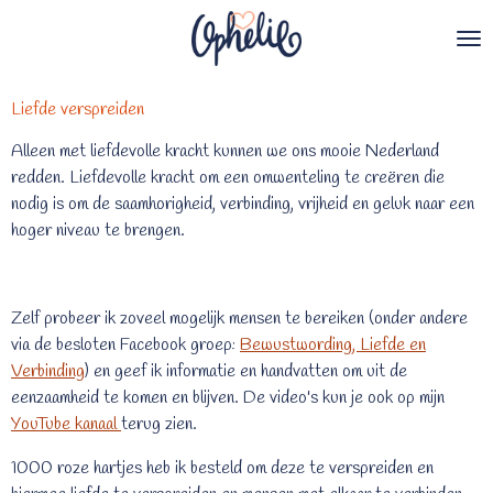
Ga
direct
naar
de
Liefde verspreiden
hoofdinhoud
Alleen met liefdevolle kracht kunnen we ons mooie Nederland
redden. Liefdevolle kracht om een omwenteling te creëren die
nodig is om de saamhorigheid, verbinding, vrijheid en geluk naar een
hoger niveau te brengen.
Zelf probeer ik zoveel mogelijk mensen te bereiken (onder andere
via de besloten Facebook groep:
Bewustwording, Liefde en
Verbinding
) en geef ik informatie en handvatten om uit de
eenzaamheid te komen en blijven. De video's kun je ook op mijn
YouTube kanaal
terug zien.
1000 roze hartjes heb ik besteld om deze te verspreiden en