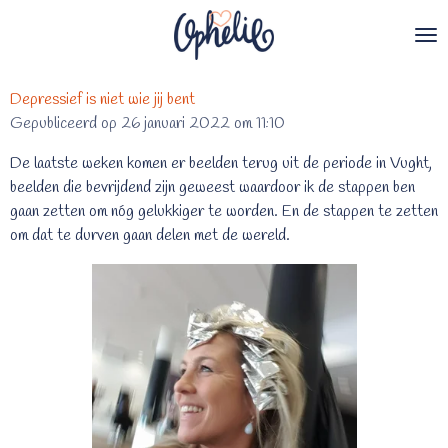
Ga
direct
naar
de
Depressief is niet wie jij bent
hoofdinhoud
Gepubliceerd op 26 januari 2022 om 11:10
De laatste weken komen er beelden terug uit de periode in Vught,
beelden die bevrijdend zijn geweest waardoor ik de stappen ben
gaan zetten om nóg gelukkiger te worden. En de stappen te zetten
om dat te durven gaan delen met de wereld.