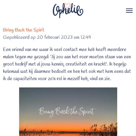
Ga
direct
naar
de
Bring Back the Spirit
hoofdinhoud
Gepubliceerd op 20 februari 2023 om 12:49
Een vriend van me waar ik veel contact mee heb heeft meerdere
malen tegen me gezegd: 'Jij zou aan het roer moeten staan van een
groot bedrijf met al jouw kennis, creativiteit en kracht'. Ik begrijp
helemaal wat hij daarmee bedoelt en ben het ook met hem eens dat
ik de capaciteiten voor zo'n rol in mezelf heb, vind en zie.