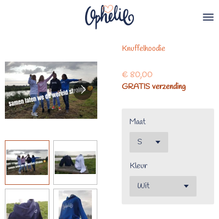
Ga
direct
naar
de
Knuffelhoodie
hoofdinhoud
€ 80,00
GRATIS verzending
Maat
Kleur