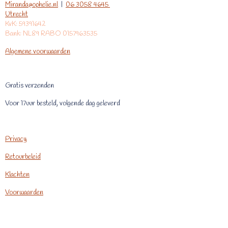
Miranda@ophelie.nl
|
06 3058 4645
Utrecht
KvK: 59391642
Bank: NL89 RABO 0157963535
Algemene voorwaarden
Gratis verzenden
Voor 17uur besteld, volgende dag geleverd
Privacy
Retourbeleid
Klachten
Voorwaarden