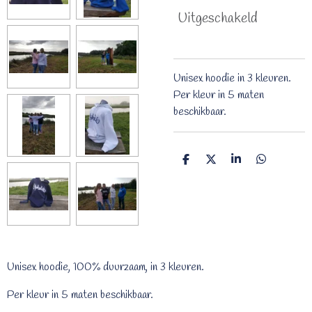
Uitgeschakeld
Unisex hoodie in 3 kleuren.
Per kleur in 5 maten
beschikbaar.
D
D
S
D
e
e
h
e
l
e
a
l
e
l
r
e
n
e
n
Unisex hoodie, 100% duurzaam, in 3 kleuren.
Per kleur in 5 maten beschikbaar.