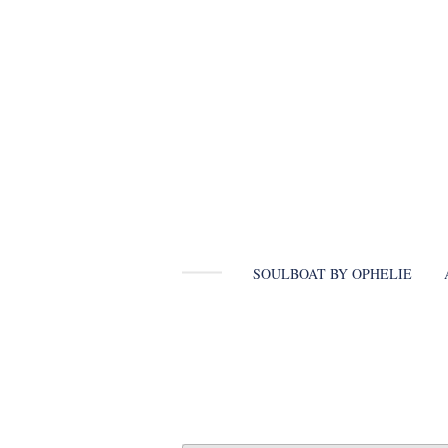
Ga
direct
naar
de
hoofdinhoud
SOULBOAT BY OPHELIE