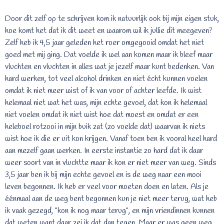
Door dit zelf op te schrijven kom ik natuurlijk ook bij mijn eigen stuk,
hoe komt het dat ik dit weet en waarom wil ik jullie dit meegeven?
Zelf heb ik 4,5 jaar geleden het roer omgegooid omdat het niet
goed met mij ging. Dat voelde ik wel aan komen maar ik bleef maar
vluchten en vluchten in alles wat je jezelf maar kunt bedenken. Van
hard werken, tot veel alcohol drinken en niet écht kunnen voelen
omdat ik niet meer wist of ik van voor of achter leefde. Ik wist
helemaal niet wat het was, mijn echte gevoel, dat kon ik helemaal
niet voelen omdat ik niet wist hoe dat moest en omdat er een
heleboel rotzooi in mijn buik zat (zo voelde dat) waarvan ik niets
wist hoe ik die er uit kon krijgen. Vanaf toen ben ik vooral heel hard
aan mezelf gaan werken. In eerste instantie zo hard dat ik daar
weer soort van in vluchtte maar ik kon er niet meer van weg. Sinds
3,5 jaar ben ik bij mijn echte gevoel en is de weg naar een mooi
leven begonnen. Ik heb er veel voor moeten doen en laten. Als je
éénmaal aan de weg bent begonnen kun je niet meer terug, wat heb
ik vaak gezegd, "kon ik nog maar terug", en mijn vriendinnen kunnen
dat weten want daar zei ik dat dan tegen. Maar er was geen weg