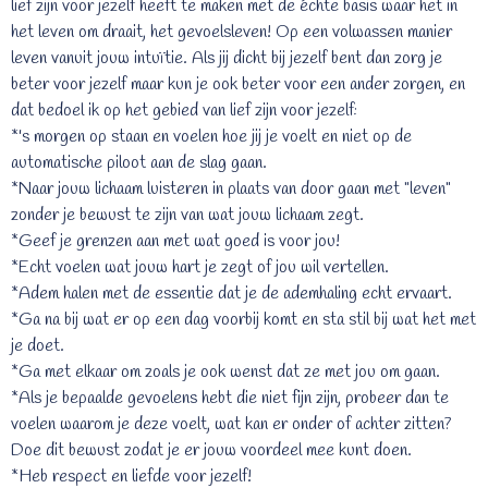
lief zijn voor jezelf heeft te maken met de échte basis waar het in
het leven om draait, het gevoelsleven! Op een volwassen manier
leven vanuit jouw intuïtie. Als jij dicht bij jezelf bent dan zorg je
beter voor jezelf maar kun je ook beter voor een ander zorgen, en
dat bedoel ik op het gebied van lief zijn voor jezelf:
*'s morgen op staan en voelen hoe jij je voelt en niet op de
automatische piloot aan de slag gaan.
*Naar jouw lichaam luisteren in plaats van door gaan met "leven"
zonder je bewust te zijn van wat jouw lichaam zegt.
*Geef je grenzen aan met wat goed is voor jou!
*Echt voelen wat jouw hart je zegt of jou wil vertellen.
*Adem halen met de essentie dat je de ademhaling echt ervaart.
*Ga na bij wat er op een dag voorbij komt en sta stil bij wat het met
je doet.
*Ga met elkaar om zoals je ook wenst dat ze met jou om gaan.
*Als je bepaalde gevoelens hebt die niet fijn zijn, probeer dan te
voelen waarom je deze voelt, wat kan er onder of achter zitten?
Doe dit bewust zodat je er jouw voordeel mee kunt doen.
*Heb respect en liefde voor jezelf!