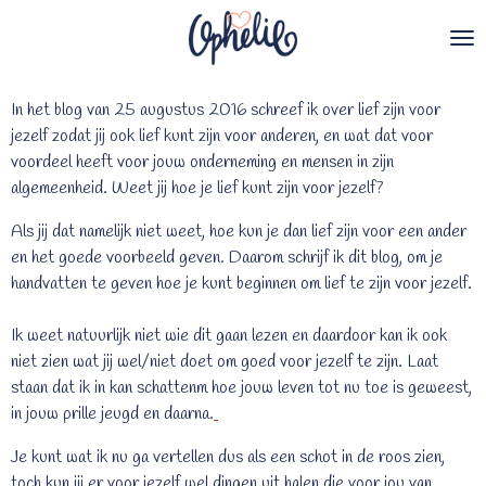
Ga
direct
naar
de
In het blog van 25 augustus 2016 schreef ik over lief zijn voor
hoofdinhoud
jezelf zodat jij ook lief kunt zijn voor anderen, en wat dat voor
voordeel heeft voor jouw onderneming en mensen in zijn
algemeenheid. Weet jij hoe je lief kunt zijn voor jezelf?
Als jij dat namelijk niet weet, hoe kun je dan lief zijn voor een ander
en het goede voorbeeld geven. Daarom schrijf ik dit blog, om je
handvatten te geven hoe je kunt beginnen om lief te zijn voor jezelf.
Ik weet natuurlijk niet wie dit gaan lezen en daardoor kan ik ook
niet zien wat jij wel/niet doet om goed voor jezelf te zijn. Laat
staan dat ik in kan schattenm hoe jouw leven tot nu toe is geweest,
in jouw prille jeugd en daarna.
Je kunt wat ik nu ga vertellen dus als een schot in de roos zien,
toch kun jij er voor jezelf wel dingen uit halen die voor jou van