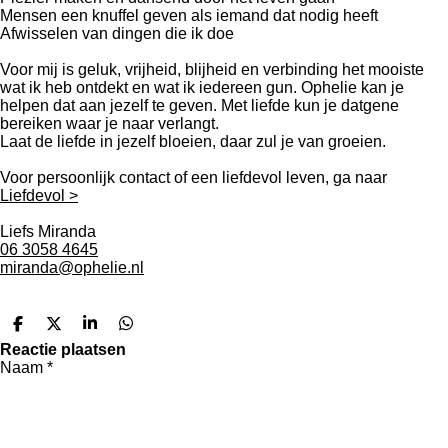
Mensen een knuffel geven als iemand dat nodig heeft
Afwisselen van dingen die ik doe
Voor mij is geluk, vrijheid, blijheid en verbinding het mooiste
wat ik heb ontdekt en wat ik iedereen gun. Ophelie kan je
helpen dat aan jezelf te geven. Met liefde kun je datgene
bereiken waar je naar verlangt.
Laat de liefde in jezelf bloeien, daar zul je van groeien.
Voor persoonlijk contact of een liefdevol leven, ga naar
Liefdevol >
Liefs Miranda
06 3058 4645
miranda@ophelie.nl
D
D
S
D
e
e
h
e
Reactie plaatsen
l
e
a
l
Naam *
e
l
r
e
n
e
n