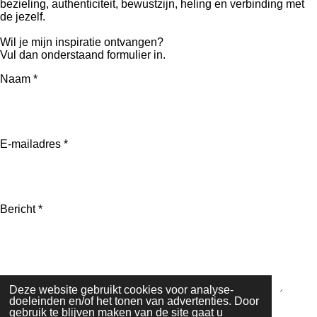
bezieling, authenticiteit, bewustzijn, heling en verbinding met
de jezelf.
Wil je mijn inspiratie ontvangen?
Vul dan onderstaand formulier in.
Naam *
E-mailadres *
Bericht *
Deze website gebruikt cookies voor analyse-
doeleinden en/of het tonen van advertenties. Door
gebruik te blijven maken van de site gaat u