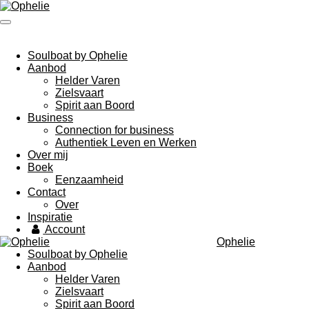
Ga
direct
naar
de
Soulboat by Ophelie
hoofdinhoud
Aanbod
Helder Varen
Zielsvaart
Spirit aan Boord
Business
Connection for business
Authentiek Leven en Werken
Over mij
Boek
Eenzaamheid
Contact
Over
Inspiratie
Account
Ophelie
Soulboat by Ophelie
Aanbod
Helder Varen
Zielsvaart
Spirit aan Boord