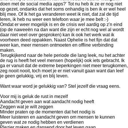
doen met de social media apps?' Tot nu heb ik ze er nog niet
op gezet, ondanks dat het soms onhandig is ben ik er wel heel
blij mee. Of ik het ga veranderen weet ik niet, dat zal de tijd
leren, ik heb nu weer een telefoon waar je mee belt :-)
Omdat er weer mogelijk is en de crisis wel aardig op z'n eind
(op de naweeën na dan want die zijn er echt nog wel al wordt
daar niet veel over gesproken) kan ik ook het werk wat ik
voorheen deed oppakken. Naast Ophelie is het fijn dat dat
weer kan, meer mensen ontmoeten en offline verbinding
maken.
Terugkijkend naar de hele periode die lang leek, nu het achter
de rug is heeft het veel mensen (hopelijk) ook iets gebracht. Ik
ga er vanuit dat de extreme beperkingen niet meer terugkomen,
zeg nooit nooit, toch moet je er niet vanuit gaan want dan leef
je geen gelukkig, vrij en blij leven.
Want waar word je gelukkig van? Stel jezelf die vraag eens.
Voor mij is geluk de rust in mezelf
Aandacht geven aan wat aandacht nodig heeft
Zeggen wat je wilt zeggen
Minder praten op de momenten dat het nodig is
Meer luisteren en aandacht geven om mensen te kunnen
geven wat ze nodig hebben en verdienen
Plezier maken en dansend door het leven gaan