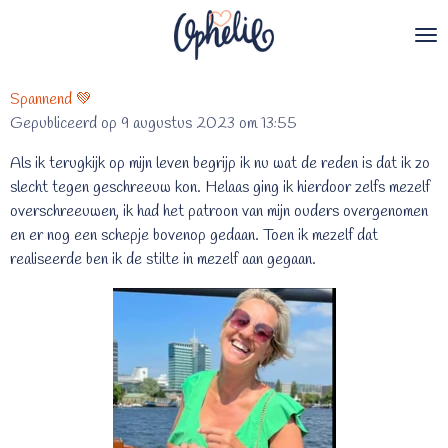
Ga
direct
naar
de
Spannend 💚
hoofdinhoud
Gepubliceerd op 9 augustus 2023 om 13:55
Als ik terugkijk op mijn leven begrijp ik nu wat de reden is dat ik zo
slecht tegen geschreeuw kon. Helaas ging ik hierdoor zelfs mezelf
overschreeuwen, ik had het patroon van mijn ouders overgenomen
en er nog een schepje bovenop gedaan. Toen ik mezelf dat
realiseerde ben ik de stilte in mezelf aan gegaan.