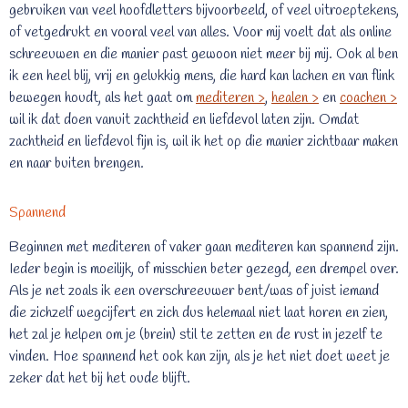
gebruiken van veel hoofdletters bijvoorbeeld, of veel uitroeptekens,
of vetgedrukt en vooral veel van alles. Voor mij voelt dat als online
schreeuwen en die manier past gewoon niet meer bij mij. Ook al ben
ik een heel blij, vrij en gelukkig mens, die hard kan lachen en van flink
bewegen houdt, als het gaat om
mediteren >
,
healen >
en
coachen >
wil ik dat doen vanuit zachtheid en liefdevol laten zijn. Omdat
zachtheid en liefdevol fijn is, wil ik het op die manier zichtbaar maken
en naar buiten brengen.
Spannend
Beginnen met mediteren of vaker gaan mediteren kan spannend zijn.
Ieder begin is moeilijk, of misschien beter gezegd, een drempel over.
Als je net zoals ik een overschreeuwer bent/was of juist iemand
die zichzelf wegcijfert en zich dus helemaal niet laat horen en zien,
het zal je helpen om je (brein) stil te zetten en de rust in jezelf te
vinden. Hoe spannend het ook kan zijn, als je het niet doet weet je
zeker dat het bij het oude blijft.