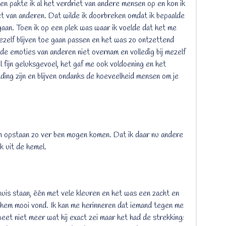
n pakte ik al het verdriet van andere mensen op en kon ik
iet van anderen. Dat wilde ik doorbreken omdat ik bepaalde
 gaan. Toen ik op een plek was waar ik voelde dat het me
mezelf blijven toe gaan passen en het was zo ontzettend
 de emoties van anderen niet overnam en volledig bij mezelf
el fijn geluksgevoel, het gaf me ook voldoening en het
binding zijn en blijven ondanks de hoeveelheid mensen om je
 en opstaan zo ver ben mogen komen. Dat ik daar nu andere
k uit de hemel.
huis staan, één met vele kleuren en het was een zacht en
 hem mooi vond. Ik kan me herinneren dat iemand tegen me
eet niet meer wat hij exact zei maar het had de strekking: