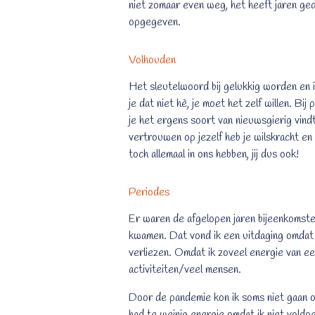
niet zomaar even weg, het heeft jaren ged
opgegeven.
Volhouden
Het sleutelwoord bij gelukkig worden en in
je dat niet hè, je moet het zelf willen. Bi
je het ergens soort van nieuwsgierig vind
vertrouwen op jezelf heb je wilskracht e
toch allemaal in ons hebben, jij dus ook!
Periodes
Er waren de afgelopen jaren bijeenkomste
kwamen. Dat vond ik een uitdaging omdat 
verliezen. Omdat ik zoveel energie van e
activiteiten/veel mensen.
Door de pandemie kon ik soms niet gaan omd
had te weinig energie omdat ik niet vold