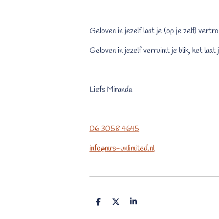
Geloven in jezelf laat je (op je zelf) vert
Geloven in jezelf verruimt je blik, het laa
Liefs Miranda
06 3058 4645
info@mrs-unlimited.nl
D
D
S
e
e
h