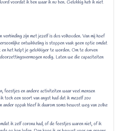
uurd voordat ik ben waar ik nu ben. Gelukkig heb ik niet
 verbinding zijn met jezelf is dus volhouden. Van mij hoef
j persoonlijke ontwikkeling is stoppen vaak geen optie omdat
t en het helpt je gelukkiger te worden. Om te durven
n doorzettingsvermogen nodig. Laten we die capaciteiten
n, feestjes en andere activiteiten waar veel mensen
ik toch een soort van angst had dat ik mezelf zou
en ander oppak bleef ik daarom soms bewust weg van zulke
at ik zelf corona had, of de feestjes waren niet, of ik
oende op kon laden. Dan koos ik er bewust voor om ergens