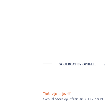
Ga
direct
naar
de
hoofdinhoud
SOULBOAT BY OPHELIE
Trots zijn op jezelf
Gepubliceerd op 7 februari 2022 om 19: