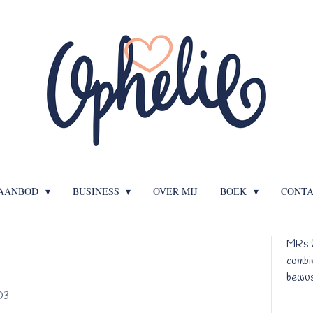
AANBOD
BUSINESS
OVER MIJ
BOEK
CONT
MRs U
combin
bewust
03